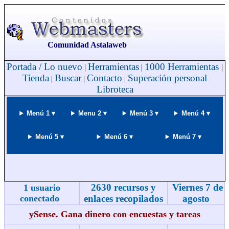
Comunidad Astalaweb
Portada / Lo nuevo
Herramientas
1000 Herramientas
|
|
|
Tienda
Buscar
Contacto
Superación personal
|
|
|
Libroteca
Menú 1 ▾
Menu 2 ▾
Menú 3 ▾
Menú 4 ▾
Menú 5 ▾
Menú 6 ▾
Menú 7 ▾
2630 recursos y
Viernes 7 de
1 usuario
conectado
enlaces recopilados
agosto
ySense. Gana dinero con encuestas y tareas